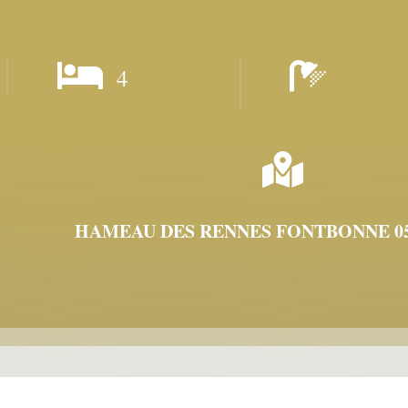


4

HAMEAU DES RENNES FONTBONNE 05