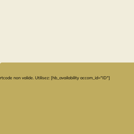
tcode non valide. Utilisez: [hb_availability accom_id="ID"]