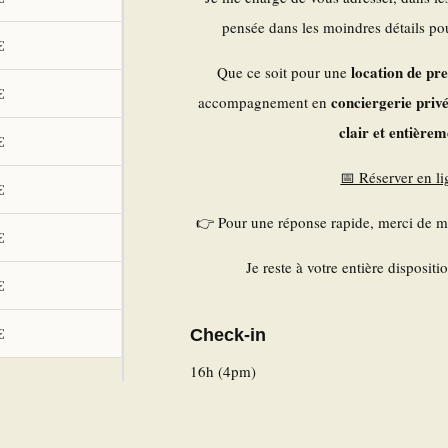
pensée dans les moindres détails pou
€
location de pre
Que ce soit pour une
€
conciergerie priv
accompagnement en
clair et entière
€
📅 Réserver en l
€
👉 Pour une réponse rapide, merci de me
€
Je reste à votre entière disposit
€
€
Check-in
16h (4pm)