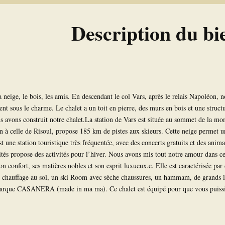
Description du bi
 neige, le bois, les amis. En descendant le col Vars, après le relais Napoléon, n
 sous le charme. Le chalet a un toit en pierre, des murs en bois et une stru
 avons construit notre chalet.La station de Vars est située au sommet de la mon
ison à celle de Risoul, propose 185 km de pistes aux skieurs. Cette neige permet
t une station touristique très fréquentée, avec des concerts gratuits et des anima
ités propose des activités pour l’hiver. Nous avons mis tout notre amour dans ce
son confort, ses matières nobles et son esprit luxueux.e. Elle est caractérisée p
n chauffage au sol, un ski Room avec sèche chaussures, un hammam, de grands li
arque CASANERA (made in ma ma). Ce chalet est équipé pour que vous puissiez