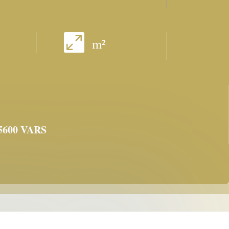

m²
600 VARS