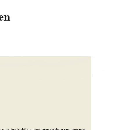
en
proposition sur mesure
s plus brefs délais, une
,