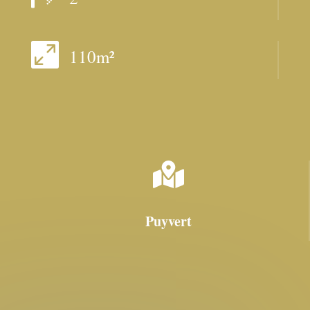

110m²

Puyvert