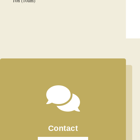
10h (10am)

Contact