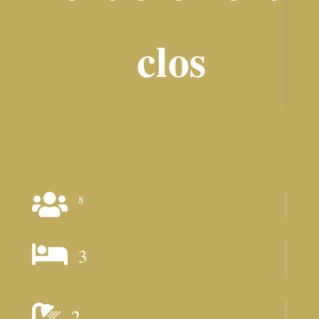
clos

8

3

2