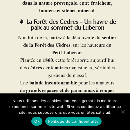
dans la nature provençale
fraîcheur,
, entre
lumière et silence minéral
.
🌲
La Forêt des Cèdres – Un havre de
paix au sommet du Luberon
sentier
Non loin de là, partez à la découverte du
de la Forêt des Cèdres
, sur les hauteurs du
Petit Luberon
.
1860
Plantée en
, cette forêt abrite aujourd’hui
cèdres centenaires
des
majestueux, véritables
gardiens du massif.
balade incontournable
Une
pour les amateurs
grands espaces et de panoramas à couper
de
le souffle
.
Nous utilisons des cookies pour vous garantir la meilleure
belvédère
Depuis le
, la vue s’étend sur tout le
expérience sur notre site web. Si vous continuez à utiliser ce
Parc naturel du Luberon
sensation
, offrant une
site, nous supposerons que vous en êtes satisfait.
de sérénité et d’évasion absolue
.
Ok
Politique de confidentialité