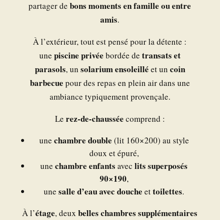
bons moments en famille ou entre
partager de
amis
.
À l’extérieur, tout est pensé pour la détente :
piscine privée
transats et
une
bordée de
parasols
solarium ensoleillé
coin
, un
et un
barbecue
pour des repas en plein air dans une
ambiance typiquement provençale.
rez-de-chaussée
Le
comprend :
chambre double
une
(lit 160×200) au style
doux et épuré,
chambre enfants
lits superposés
une
avec
90×190
,
salle d’eau avec douche
toilettes
une
et
.
étage
belles chambres supplémentaires
À l’
, deux