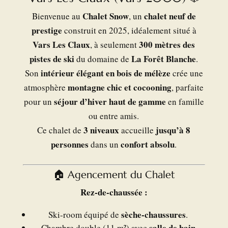
Chalet Snow
chalet neuf de
Bienvenue au
, un
prestige
construit en 2025, idéalement situé à
Vars Les Claux
300 mètres des
, à seulement
pistes de ski
La Forêt Blanche
du domaine de
.
intérieur élégant en bois de mélèze
Son
crée une
montagne chic et cocooning
atmosphère
, parfaite
séjour d’hiver haut de gamme
pour un
en famille
ou entre amis.
3 niveaux
jusqu’à 8
Ce chalet de
accueille
personnes
confort absolu
dans un
.
🏠 Agencement du Chalet
Rez-de-chaussée :
sèche-chaussures
Ski-room équipé de
.
salle de bain
Chambre double (11 m²) avec