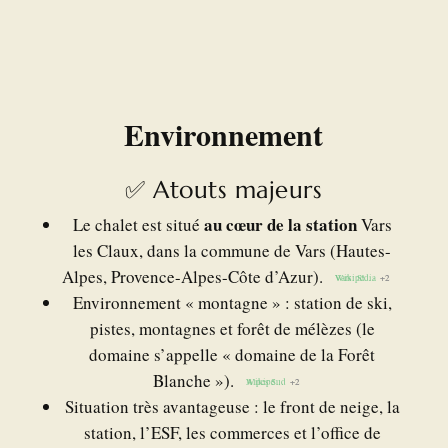
Environnement
✅ Atouts majeurs
au cœur de la station
Le chalet est situé
Vars
les Claux, dans la commune de Vars (Hautes-
Alpes, Provence-Alpes-Côte d’Azur).
Wikipédia
Vars: Station de ski Hautes-Alpes
+2
+2
Environnement « montagne » : station de ski,
pistes, montagnes et forêt de mélèzes (le
domaine s’appelle « domaine de la Forêt
Blanche »).
Alpes Sud
Wikipédia
+2
+2
Situation très avantageuse : le front de neige, la
station, l’ESF, les commerces et l’office de