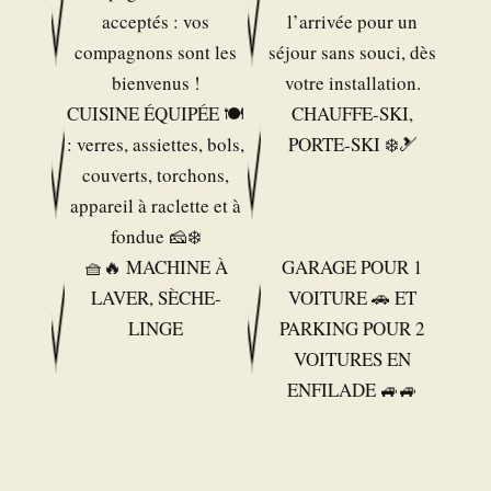
acceptés : vos
l’arrivée pour un
compagnons sont les
séjour sans souci, dès
bienvenus !
votre installation.
CUISINE ÉQUIPÉE 🍽️
CHAUFFE-SKI,
: verres, assiettes, bols,
PORTE-SKI ❄️🎿
couverts, torchons,
appareil à raclette et à
fondue 🧀❄️
🧺🔥 MACHINE À
GARAGE POUR 1
LAVER, SÈCHE-
VOITURE 🚗 ET
LINGE
PARKING POUR 2
VOITURES EN
ENFILADE 🚙🚙