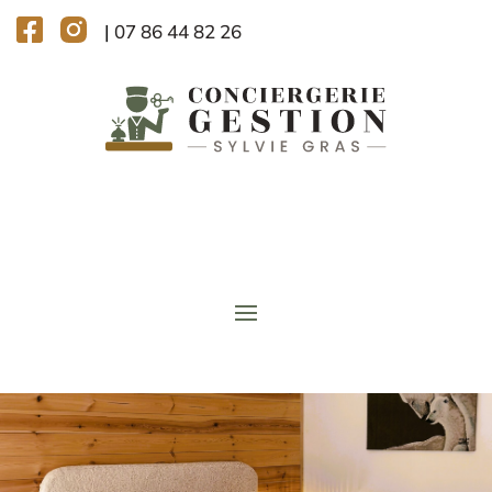
|
07 86 44 82 26