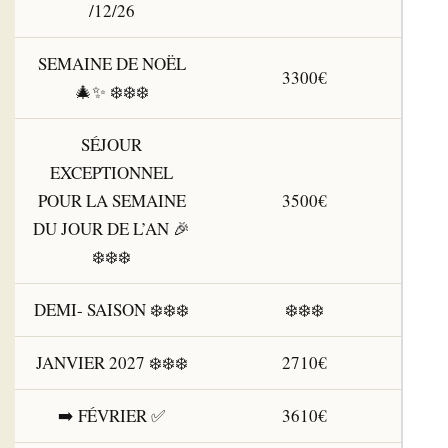
/12/26
SEMAINE DE NOËL
3300€
🎄✨ ❄️❄️❄️
SÉJOUR
EXCEPTIONNEL
POUR LA SEMAINE
3500€
DU JOUR DE L’AN 🎉
❄️❄️❄️
DEMI- SAISON ❄️❄️❄️
❄️❄️❄️
JANVIER 2027 ❄️❄️❄️
2710€
➡️ FÉVRIER ✅
3610€