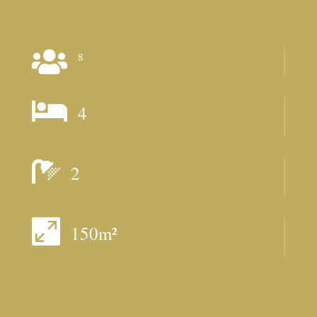

8

4

2

150m²