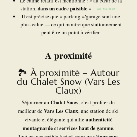
Le calme relatif est mentionné : « au cœur de la
dans un cadre paisible
station,
».
Vars: Station de ski Hautes-Alpes
Il est précisé que « parking »/garage sont une
plus-value — ce qui montre que stationnement
peut être un point à vérifier.
A proximité
🏞️ À proximité – Autour
du Chalet Snow (Vars Les
Claux)
Chalet Snow
Séjourner au
, c’est profiter du
Vars Les Claux
meilleur de
, une station de ski
authenticité
vivante et élégante qui allie
montagnarde
services haut de gamme
et
.
séjour sans
Tout est accessible à pied, pour un