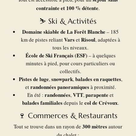
contrainte et 100 % détente
.
⛷️ Ski & Activités
Domaine skiable de La Forêt Blanche
– 185
Vars
Risoul
km de pistes reliant
et
, adaptées à
tous les niveaux.
École de Ski Français (ESF)
– à quelques
minutes à pied, pour cours particuliers ou
collectifs.
Pistes de luge
snowpark
balades en raquettes
,
,
,
randonnées panoramiques
et
à proximité.
randonnées
VTT
parapente
En été :
,
,
et
balades familiales
col de Crévoux
depuis le
.
🍷 Commerces & Restaurants
300 mètres
Tout se trouve dans un rayon de
autour
du chalet :