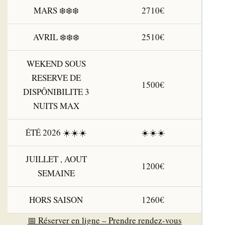
MARS ❄️❄️❄️
2710€
AVRIL ❄️❄️❄️
2510€
WEKEND SOUS
RESERVE DE
1500€
DISPÔNIBILITE 3
NUITS MAX
ÉTÉ 2026 ☀️☀️☀️
☀️☀️☀️
JUILLET , AOUT
1200€
SEMAINE
HORS SAISON
1260€
📅 Réserver en ligne – Prendre rendez-vous