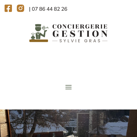
|
07 86 44 82 26