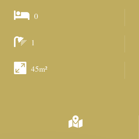

0

1

45m²
