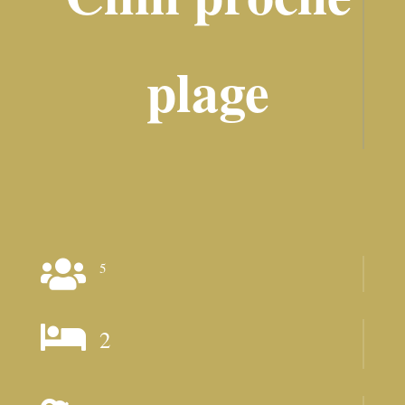
plage

5

2