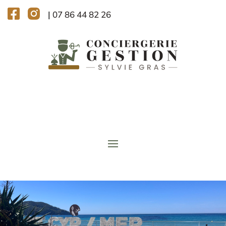
|
07 86 44 82 26